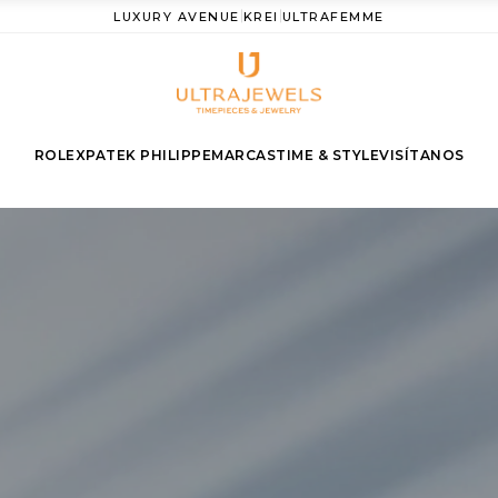
LUXURY AVENUE
KREI
ULTRAFEMME
|
|
ROLEX
PATEK PHILIPPE
MARCAS
TIME & STYLE
VISÍTANOS