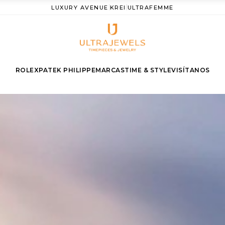
LUXURY AVENUE
KREI
ULTRAFEMME
|
|
ROLEX
PATEK PHILIPPE
MARCAS
TIME & STYLE
VISÍTANOS